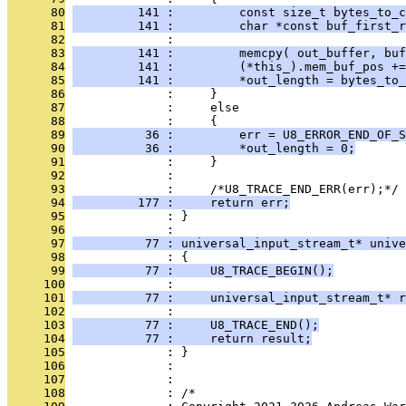
      80
         141 :         const size_t bytes_to_c
      81
         141 :         char *const buf_first_r
      82
              : 
      83
         141 :         memcpy( out_buffer, buf
      84
         141 :         (*this_).mem_buf_pos +=
      85
         141 :         *out_length = bytes_to_
      86
              :     }
      87
              :     else
      88
              :     {
      89
          36 :         err = U8_ERROR_END_OF_S
      90
          36 :         *out_length = 0;
      91
              :     }
      92
              : 
      93
              :     /*U8_TRACE_END_ERR(err);*/
      94
         177 :     return err;
      95
              : }
      96
              : 
      97
          77 : universal_input_stream_t* unive
      98
              : {
      99
          77 :     U8_TRACE_BEGIN();
     100
              : 
     101
          77 :     universal_input_stream_t* r
     102
              : 
     103
          77 :     U8_TRACE_END();
     104
          77 :     return result;
     105
              : }
     106
              : 
     107
              : 
     108
              : /*