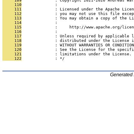
     109
              : Copyright 2021-2026 Andreas War
     110
              : 
     111
              : Licensed under the Apache Lice
     112
              : you may not use this file excep
     113
              : You may obtain a copy of the Li
     114
              : 
     115
              :     http://www.apache.org/licen
     116
              : 
     117
              : Unless required by applicable l
     118
              : distributed under the License i
     119
              : WITHOUT WARRANTIES OR CONDITION
     120
              : See the License for the specifi
     121
              : limitations under the License.
     122
              : */
Generated 