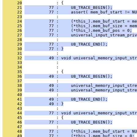
      20
              : {
      21
          77 :     U8_TRACE_BEGIN();
      22
          77 :     assert( mem_buf_start != NU
      23
              : 
      24
          77 :     (*this_).mem_buf_start = me
      25
          77 :     (*this_).mem_buf_size = mem
      26
          77 :     (*this_).mem_buf_pos = 0;
      27
          77 :     universal_input_stream_priv
      28
              : 
      29
          77 :     U8_TRACE_END();
      30
          77 : }
      31
              : 
      32
          49 : void universal_memory_input_str
      33
              :                                
      34
              :                                
      35
              : {
      36
          49 :     U8_TRACE_BEGIN();
      37
              : 
      38
          49 :     universal_memory_input_stre
      39
          49 :     universal_memory_input_stre
      40
              : 
      41
          49 :     U8_TRACE_END();
      42
          49 : }
      43
              : 
      44
          77 : void universal_memory_input_str
      45
              : {
      46
          77 :     U8_TRACE_BEGIN();
      47
              : 
      48
          77 :     (*this_).mem_buf_start = NU
      49
          77 :     (*this_).mem_buf_size = 0;