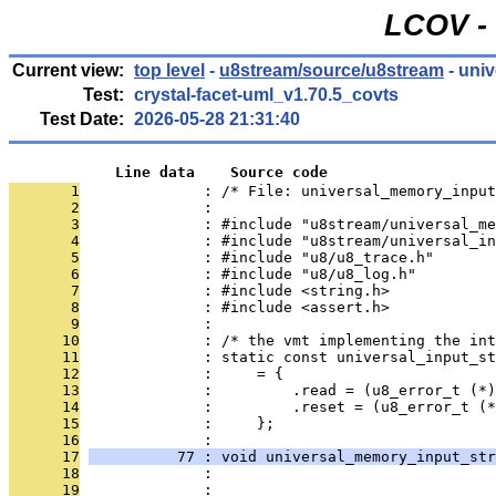
LCOV - 
Current view:
top level
-
u8stream/source/u8stream
- uni
Test:
crystal-facet-uml_v1.70.5_covts
Test Date:
2026-05-28 21:31:40
            Line data    Source code
       1
              : /* File: universal_memory_input
       2
              : 
       3
              : #include "u8stream/universal_me
       4
              : #include "u8stream/universal_in
       5
              : #include "u8/u8_trace.h"
       6
              : #include "u8/u8_log.h"
       7
              : #include <string.h>
       8
              : #include <assert.h>
       9
              : 
      10
              : /* the vmt implementing the int
      11
              : static const universal_input_st
      12
              :     = {
      13
              :         .read = (u8_error_t (*)
      14
              :         .reset = (u8_error_t (*
      15
              :     };
      16
              : 
      17
          77 : void universal_memory_input_str
      18
              :                                
      19
              :                               