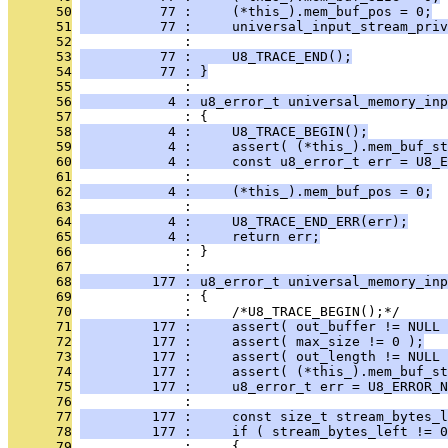
      50
          77 :     (*this_).mem_buf_pos = 0;
      51
          77 :     universal_input_stream_pri
      52
              : 
      53
          77 :     U8_TRACE_END();
      54
          77 : }
      55
              : 
      56
           4 : u8_error_t universal_memory_inp
      57
              : {
      58
           4 :     U8_TRACE_BEGIN();
      59
           4 :     assert( (*this_).mem_buf_st
      60
           4 :     const u8_error_t err = U8_E
      61
              : 
      62
           4 :     (*this_).mem_buf_pos = 0;
      63
              : 
      64
           4 :     U8_TRACE_END_ERR(err);
      65
           4 :     return err;
      66
              : }
      67
              : 
      68
         177 : u8_error_t universal_memory_inp
      69
              : {
      70
              :     /*U8_TRACE_BEGIN();*/
      71
         177 :     assert( out_buffer != NULL 
      72
         177 :     assert( max_size != 0 );
      73
         177 :     assert( out_length != NULL 
      74
         177 :     assert( (*this_).mem_buf_st
      75
         177 :     u8_error_t err = U8_ERROR_N
      76
              : 
      77
         177 :     const size_t stream_bytes_l
      78
         177 :     if ( stream_bytes_left != 0
      79
              :     {