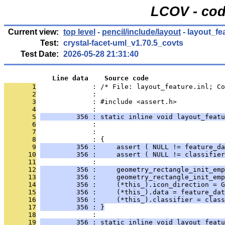
LCOV - cod
Current view:
top level
-
pencil/include/layout
- layout_fea
Test:
crystal-facet-uml_v1.70.5_covts
Test Date:
2026-05-28 21:31:40
            Line data    Source code
       1
              : /* File: layout_feature.inl; Co
       2
              : 
       3
              : #include <assert.h>
       4
              : 
       5
         356 : static inline void layout_featu
       6
              :                                
       7
              :                                
       8
              : {
       9
         356 :     assert ( NULL != feature_da
      10
         356 :     assert ( NULL != classifier
      11
              : 
      12
         356 :     geometry_rectangle_init_emp
      13
         356 :     geometry_rectangle_init_emp
      14
         356 :     (*this_).icon_direction = G
      15
         356 :     (*this_).data = feature_dat
      16
         356 :     (*this_).classifier = class
      17
         356 : }
      18
              : 
      19
         356 : static inline void layout_featu