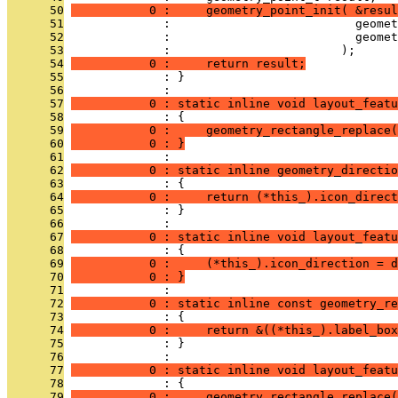
      50
           0 :     geometry_point_init( &resul
      51
              :                          geomet
      52
              :                          geomet
      53
              :                        );
      54
           0 :     return result;
      55
              : }
      56
              : 
      57
           0 : static inline void layout_featu
      58
              : {
      59
           0 :     geometry_rectangle_replace(
      60
           0 : }
      61
              : 
      62
           0 : static inline geometry_directio
      63
              : {
      64
           0 :     return (*this_).icon_direct
      65
              : }
      66
              : 
      67
           0 : static inline void layout_featu
      68
              : {
      69
           0 :     (*this_).icon_direction = d
      70
           0 : }
      71
              : 
      72
           0 : static inline const geometry_re
      73
              : {
      74
           0 :     return &((*this_).label_box
      75
              : }
      76
              : 
      77
           0 : static inline void layout_featu
      78
              : {
      79
           0 :     geometry_rectangle_replace(