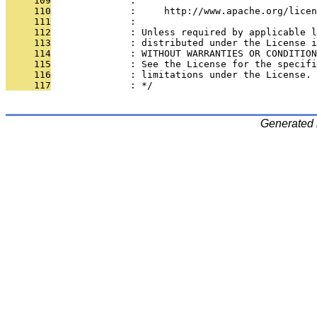
     109
              : 
     110
              :     http://www.apache.org/licen
     111
              : 
     112
              : Unless required by applicable l
     113
              : distributed under the License i
     114
              : WITHOUT WARRANTIES OR CONDITION
     115
              : See the License for the specifi
     116
              : limitations under the License.
     117
              : */
Generated 