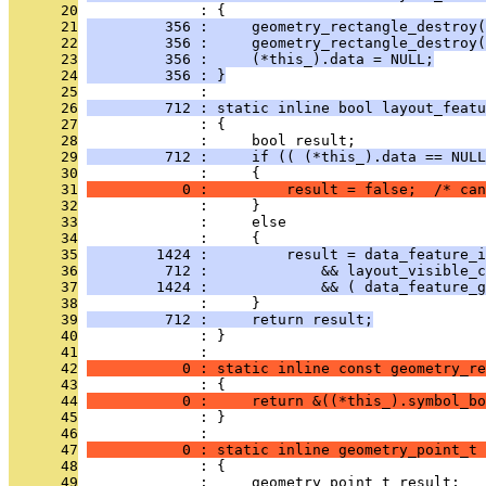
      20
              : {
      21
         356 :     geometry_rectangle_destroy(
      22
         356 :     geometry_rectangle_destroy(
      23
         356 :     (*this_).data = NULL;
      24
         356 : }
      25
              : 
      26
         712 : static inline bool layout_featu
      27
              : {
      28
              :     bool result;
      29
         712 :     if (( (*this_).data == NULL
      30
              :     {
      31
           0 :         result = false;  /* can
      32
              :     }
      33
              :     else
      34
              :     {
      35
        1424 :         result = data_feature_i
      36
         712 :             && layout_visible_c
      37
        1424 :             && ( data_feature_g
      38
              :     }
      39
         712 :     return result;
      40
              : }
      41
              : 
      42
           0 : static inline const geometry_re
      43
              : {
      44
           0 :     return &((*this_).symbol_bo
      45
              : }
      46
              : 
      47
           0 : static inline geometry_point_t 
      48
              : {
      49
              :     geometry_point_t result;