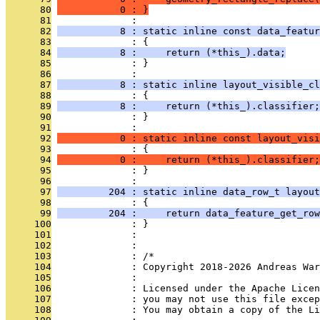
      80
           0 : }
      81
              : 
      82
           8 : static inline const data_featur
      83
              : {
      84
           8 :     return (*this_).data;
      85
              : }
      86
              : 
      87
           8 : static inline layout_visible_cl
      88
              : {
      89
           8 :     return (*this_).classifier;
      90
              : }
      91
              : 
      92
           0 : static inline const layout_visi
      93
              : {
      94
           0 :     return (*this_).classifier;
      95
              : }
      96
              : 
      97
         204 : static inline data_row_t layout
      98
              : {
      99
         204 :     return data_feature_get_row
     100
              : }
     101
              : 
     102
              : 
     103
              : /*
     104
              : Copyright 2018-2026 Andreas War
     105
              : 
     106
              : Licensed under the Apache Lice
     107
              : you may not use this file excep
     108
              : You may obtain a copy of the Li