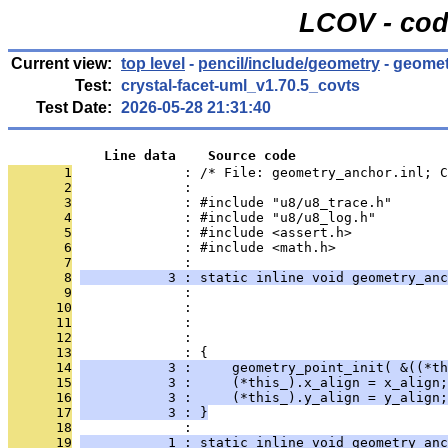
LCOV - cod
Current view:
top level
-
pencil/include/geometry
- geomet
Test:
crystal-facet-uml_v1.70.5_covts
Test Date:
2026-05-28 21:31:40
            Line data    Source code
       1
              : /* File: geometry_anchor.inl; C
       2
              : 
       3
              : #include "u8/u8_trace.h"
       4
              : #include "u8/u8_log.h"
       5
              : #include <assert.h>
       6
              : #include <math.h>
       7
              : 
       8
           3 : static inline void geometry_anc
       9
              :                                
      10
              :                                
      11
              :                                
      12
              :                                
      13
              : {
      14
           3 :     geometry_point_init( &((*th
      15
           3 :     (*this_).x_align = x_align;
      16
           3 :     (*this_).y_align = y_align;
      17
           3 : }
      18
              : 
      19
           1 : static inline void geometry_anc