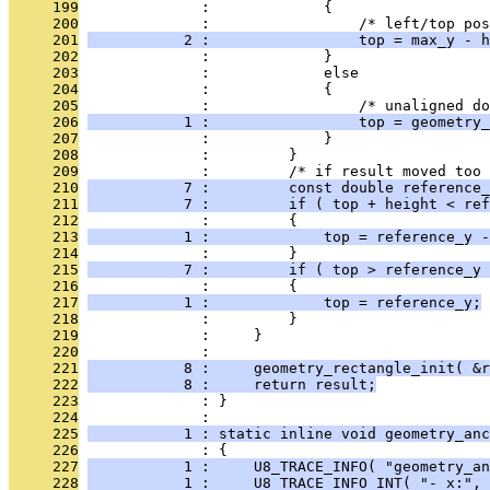
     199
              :             {
     200
              :                 /* left/top pos
     201
           2 :                 top = max_y - h
     202
              :             }
     203
              :             else
     204
              :             {
     205
              :                 /* unaligned do
     206
           1 :                 top = geometry_
     207
              :             }
     208
              :         }
     209
              :         /* if result moved too 
     210
           7 :         const double reference_
     211
           7 :         if ( top + height < ref
     212
              :         {
     213
           1 :             top = reference_y -
     214
              :         }
     215
           7 :         if ( top > reference_y 
     216
              :         {
     217
           1 :             top = reference_y;
     218
              :         }
     219
              :     }
     220
              : 
     221
           8 :     geometry_rectangle_init( &r
     222
           8 :     return result;
     223
              : }
     224
              : 
     225
           1 : static inline void geometry_anc
     226
              : {
     227
           1 :     U8_TRACE_INFO( "geometry_an
     228
           1 :     U8_TRACE_INFO_INT( "- x:", 