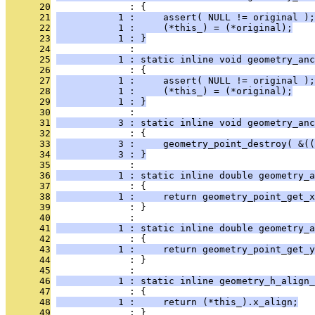
      20
              : {
      21
           1 :     assert( NULL != original );
      22
           1 :     (*this_) = (*original);
      23
           1 : }
      24
              : 
      25
           1 : static inline void geometry_anc
      26
              : {
      27
           1 :     assert( NULL != original );
      28
           1 :     (*this_) = (*original);
      29
           1 : }
      30
              : 
      31
           3 : static inline void geometry_anc
      32
              : {
      33
           3 :     geometry_point_destroy( &((
      34
           3 : }
      35
              : 
      36
           1 : static inline double geometry_a
      37
              : {
      38
           1 :     return geometry_point_get_x
      39
              : }
      40
              : 
      41
           1 : static inline double geometry_a
      42
              : {
      43
           1 :     return geometry_point_get_y
      44
              : }
      45
              : 
      46
           1 : static inline geometry_h_align_
      47
              : {
      48
           1 :     return (*this_).x_align;
      49
              : }