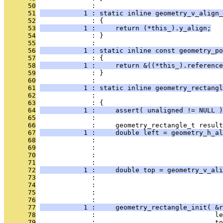
      50
              : 
      51
           1 : static inline geometry_v_align_
      52
              : {
      53
           1 :     return (*this_).y_align;
      54
              : }
      55
              : 
      56
           1 : static inline const geometry_po
      57
              : {
      58
           1 :     return &((*this_).reference
      59
              : }
      60
              : 
      61
           1 : static inline geometry_rectangl
      62
              :                                
      63
              : {
      64
           1 :     assert( unaligned != NULL )
      65
              : 
      66
              :     geometry_rectangle_t result
      67
           1 :     double left = geometry_h_al
      68
              :                                
      69
              :                                
      70
              :                                
      71
              :                                
      72
           1 :     double top = geometry_v_ali
      73
              :                                
      74
              :                                
      75
              :                                
      76
              :                                
      77
           1 :     geometry_rectangle_init( &r
      78
              :                              le
      79
              :                              to