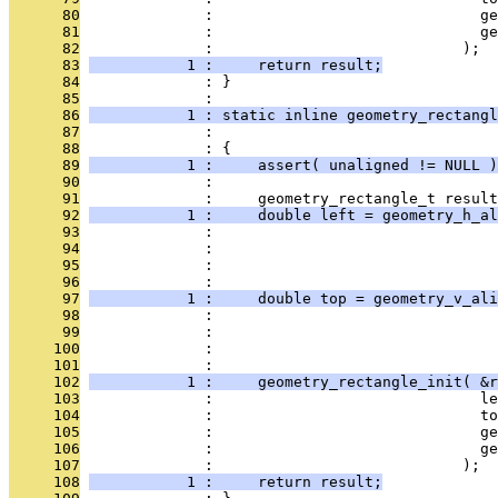
      80
              :                              ge
      81
              :                              ge
      82
              :                            );
      83
           1 :     return result;
      84
              : }
      85
              : 
      86
           1 : static inline geometry_rectangl
      87
              :                                
      88
              : {
      89
           1 :     assert( unaligned != NULL )
      90
              : 
      91
              :     geometry_rectangle_t result
      92
           1 :     double left = geometry_h_al
      93
              :                                
      94
              :                                
      95
              :                                
      96
              :                                
      97
           1 :     double top = geometry_v_ali
      98
              :                                
      99
              :                                
     100
              :                                
     101
              :                                
     102
           1 :     geometry_rectangle_init( &r
     103
              :                              le
     104
              :                              to
     105
              :                              ge
     106
              :                              ge
     107
              :                            );
     108
           1 :     return result;