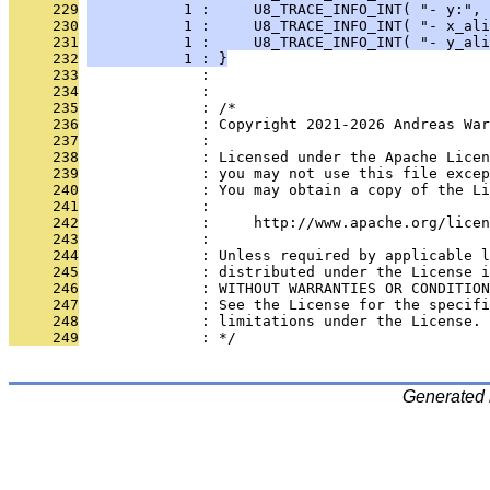
     229
           1 :     U8_TRACE_INFO_INT( "- y:", 
     230
           1 :     U8_TRACE_INFO_INT( "- x_ali
     231
           1 :     U8_TRACE_INFO_INT( "- y_ali
     232
           1 : }
     233
              : 
     234
              : 
     235
              : /*
     236
              : Copyright 2021-2026 Andreas War
     237
              : 
     238
              : Licensed under the Apache Lice
     239
              : you may not use this file excep
     240
              : You may obtain a copy of the Li
     241
              : 
     242
              :     http://www.apache.org/licen
     243
              : 
     244
              : Unless required by applicable l
     245
              : distributed under the License i
     246
              : WITHOUT WARRANTIES OR CONDITION
     247
              : See the License for the specifi
     248
              : limitations under the License.
     249
              : */
Generated 