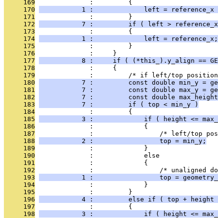
     169
              :         {
     170
           1 :             left = reference_x 
     171
              :         }
     172
           7 :         if ( left > reference_x
     173
              :         {
     174
           1 :             left = reference_x;
     175
              :         }
     176
              :     }
     177
           8 :     if ( (*this_).y_align == GE
     178
              :     {
     179
              :         /* if left/top position
     180
           7 :         const double min_y = ge
     181
           7 :         const double max_y = ge
     182
           7 :         const double max_height
     183
           7 :         if ( top < min_y )
     184
              :         {
     185
           3 :             if ( height <= max_
     186
              :             {
     187
              :                 /* left/top pos
     188
           2 :                 top = min_y;
     189
              :             }
     190
              :             else
     191
              :             {
     192
              :                 /* unaligned do
     193
           1 :                 top = geometry_
     194
              :             }
     195
              :         }
     196
           4 :         else if ( top + height 
     197
              :         {
     198
           3 :             if ( height <= max_