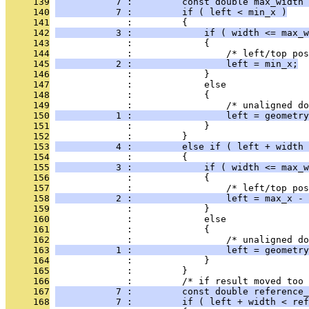
     139
           7 :         const double max_width 
     140
           7 :         if ( left < min_x )
     141
              :         {
     142
           3 :             if ( width <= max_w
     143
              :             {
     144
              :                 /* left/top pos
     145
           2 :                 left = min_x;
     146
              :             }
     147
              :             else
     148
              :             {
     149
              :                 /* unaligned do
     150
           1 :                 left = geometry
     151
              :             }
     152
              :         }
     153
           4 :         else if ( left + width 
     154
              :         {
     155
           3 :             if ( width <= max_w
     156
              :             {
     157
              :                 /* left/top pos
     158
           2 :                 left = max_x - 
     159
              :             }
     160
              :             else
     161
              :             {
     162
              :                 /* unaligned do
     163
           1 :                 left = geometry
     164
              :             }
     165
              :         }
     166
              :         /* if result moved too 
     167
           7 :         const double reference_
     168
           7 :         if ( left + width < ref