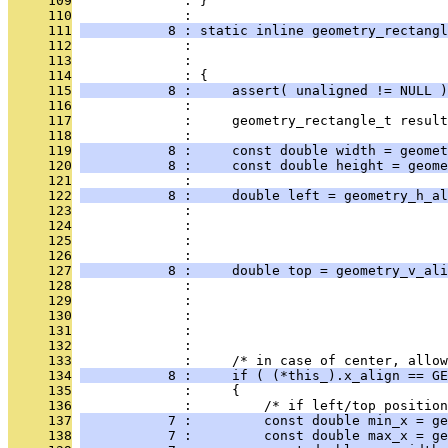
     109
              : }
     110
              : 
     111
           8 : static inline geometry_rectangl
     112
              :                                
     113
              :                                
     114
              : {
     115
           8 :     assert( unaligned != NULL )
     116
              : 
     117
              :     geometry_rectangle_t result
     118
              : 
     119
           8 :     const double width = geomet
     120
           8 :     const double height = geome
     121
              : 
     122
           8 :     double left = geometry_h_al
     123
              :                                
     124
              :                                
     125
              :                                
     126
              :                                
     127
           8 :     double top = geometry_v_ali
     128
              :                                
     129
              :                                
     130
              :                                
     131
              :                                
     132
              : 
     133
              :     /* in case of center, allow
     134
           8 :     if ( (*this_).x_align == GE
     135
              :     {
     136
              :         /* if left/top position
     137
           7 :         const double min_x = ge
     138
           7 :         const double max_x = ge