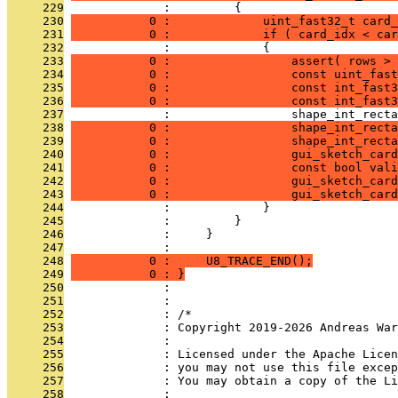
     229
              :         {
     230
           0 :             uint_fast32_t card_
     231
           0 :             if ( card_idx < car
     232
              :             {
     233
           0 :                 assert( rows > 
     234
           0 :                 const uint_fast
     235
           0 :                 const int_fast3
     236
           0 :                 const int_fast3
     237
              :                 shape_int_recta
     238
           0 :                 shape_int_recta
     239
           0 :                 shape_int_recta
     240
           0 :                 gui_sketch_card
     241
           0 :                 const bool vali
     242
           0 :                 gui_sketch_car
     243
           0 :                 gui_sketch_card
     244
              :             }
     245
              :         }
     246
              :     }
     247
              : 
     248
           0 :     U8_TRACE_END();
     249
           0 : }
     250
              : 
     251
              : 
     252
              : /*
     253
              : Copyright 2019-2026 Andreas War
     254
              : 
     255
              : Licensed under the Apache Lice
     256
              : you may not use this file excep
     257
              : You may obtain a copy of the Li
     258
              : 