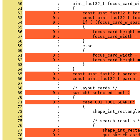
      50
              :     uint_fast32_t focus_card_wi
      51
              :     {
      52
           0 :         const uint_fast32_t foc
      53
           0 :         const uint_fast32_t foc
      54
           0 :         if ( (focus_card_w_spac
      55
              :         {
      56
           0 :             focus_card_height =
      57
           0 :             focus_card_width = 
      58
              :         }
      59
              :         else
      60
              :         {
      61
           0 :             focus_card_width = 
      62
           0 :             focus_card_height =
      63
              :         }
      64
              :     }
      65
           0 :     const uint_fast32_t parent_
      66
           0 :     const uint_fast32_t parent_
      67
              : 
      68
              :     /* layout cards */
      69
           0 :     switch( selected_tool )
      70
              :     {
      71
           0 :         case GUI_TOOL_SEARCH:
      72
              :         {
      73
              :             shape_int_rectangle
      74
              : 
      75
              :             /* search results *
      76
              :             {
      77
           0 :                 shape_int_recta
      78
           0 :                 gui_sketch_car
      79
              :                                