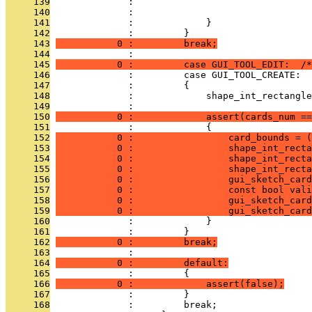
     139
              :                                
     140
              :                                
     141
              :             }
     142
              :         }
     143
           0 :         break;
     144
              : 
     145
           0 :         case GUI_TOOL_EDIT:  /*
     146
              :         case GUI_TOOL_CREATE:
     147
              :         {
     148
              :             shape_int_rectangle
     149
              : 
     150
           0 :             assert(cards_num ==
     151
              :             {
     152
           0 :                 card_bounds = (
     153
           0 :                 shape_int_recta
     154
           0 :                 shape_int_recta
     155
           0 :                 shape_int_recta
     156
           0 :                 gui_sketch_card
     157
           0 :                 const bool vali
     158
           0 :                 gui_sketch_card
     159
           0 :                 gui_sketch_card
     160
              :             }
     161
              :         }
     162
           0 :         break;
     163
              : 
     164
           0 :         default:
     165
              :         {
     166
           0 :             assert(false);
     167
              :         }
     168
              :         break;