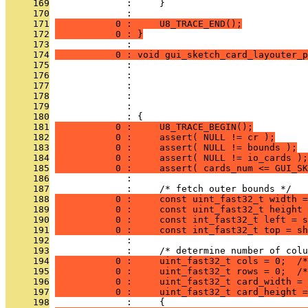
     169
              :     }
     170
              : 
     171
           0 :     U8_TRACE_END();
     172
           0 : }
     173
              : 
     174
           0 : void gui_sketch_card_layouter_p
     175
              :                                
     176
              :                                
     177
              :                                
     178
              :                                
     179
              :                                
     180
              : {
     181
           0 :     U8_TRACE_BEGIN();
     182
           0 :     assert( NULL != cr );
     183
           0 :     assert( NULL != bounds );
     184
           0 :     assert( NULL != io_cards );
     185
           0 :     assert( cards_num <= GUI_SK
     186
              : 
     187
              :     /* fetch outer bounds */
     188
           0 :     const uint_fast32_t width =
     189
           0 :     const uint_fast32_t height 
     190
           0 :     const int_fast32_t left = s
     191
           0 :     const int_fast32_t top = sh
     192
              : 
     193
              :     /* determine number of colu
     194
           0 :     uint_fast32_t cols = 0;  /*
     195
           0 :     uint_fast32_t rows = 0;  /*
     196
           0 :     uint_fast32_t card_width = 
     197
           0 :     uint_fast32_t card_height =
     198
              :     {