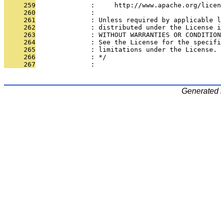
     259
              :     http://www.apache.org/licen
     260
              : 
     261
              : Unless required by applicable l
     262
              : distributed under the License i
     263
              : WITHOUT WARRANTIES OR CONDITION
     264
              : See the License for the specifi
     265
              : limitations under the License.
     266
              : */
     267
              : 
Generated 