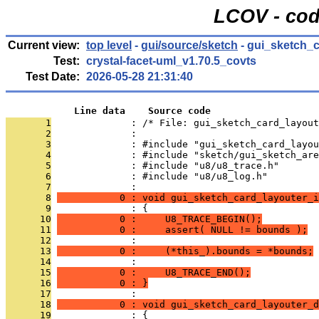
LCOV - cod
Current view:
top level
-
gui/source/sketch
- gui_sketch_c
Test:
crystal-facet-uml_v1.70.5_covts
Test Date:
2026-05-28 21:31:40
            Line data    Source code
       1
              : /* File: gui_sketch_card_layout
       2
              : 
       3
              : #include "gui_sketch_card_layou
       4
              : #include "sketch/gui_sketch_are
       5
              : #include "u8/u8_trace.h"
       6
              : #include "u8/u8_log.h"
       7
              : 
       8
           0 : void gui_sketch_card_layouter_i
       9
              : {
      10
           0 :     U8_TRACE_BEGIN();
      11
           0 :     assert( NULL != bounds );
      12
              : 
      13
           0 :     (*this_).bounds = *bounds;
      14
              : 
      15
           0 :     U8_TRACE_END();
      16
           0 : }
      17
              : 
      18
           0 : void gui_sketch_card_layouter_d
      19
              : {