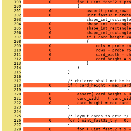
     199
           0 :         for ( uint_fast32_t pro
     200
              :         {
     201
           0 :             assert( probe_rows 
     202
           0 :             uint_fast32_t probe
     203
              :             shape_int_rectangle
     204
           0 :             shape_int_rectangle
     205
           0 :             shape_int_rectangle
     206
           0 :             shape_int_rectangle
     207
           0 :             if ( card_height <=
     208
              :             {
     209
           0 :                 cols = probe_co
     210
           0 :                 rows = probe_ro
     211
           0 :                 card_width = sh
     212
           0 :                 card_height = s
     213
              :             }
     214
              :         }
     215
              :     }
     216
              : 
     217
              :     /* children shall not be b
     218
           0 :     if ( card_height > max_card
     219
              :     {
     220
           0 :         assert( card_height > 0
     221
           0 :         card_width = ( card_wid
     222
           0 :         card_height = max_card_
     223
              :     }
     224
              : 
     225
              :     /* layout cards to grid */
     226
           0 :     for ( uint_fast32_t y = 0; 
     227
              :     {
     228
           0 :         for ( uint_fast32_t x =