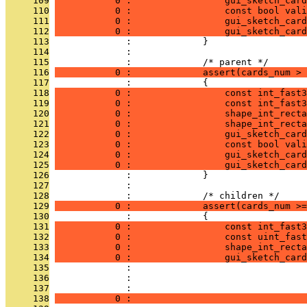
     109
           0 :                 gui_sketch_card
     110
           0 :                 const bool vali
     111
           0 :                 gui_sketch_card
     112
           0 :                 gui_sketch_card
     113
              :             }
     114
              : 
     115
              :             /* parent */
     116
           0 :             assert(cards_num > 
     117
              :             {
     118
           0 :                 const int_fast3
     119
           0 :                 const int_fast3
     120
           0 :                 shape_int_recta
     121
           0 :                 shape_int_recta
     122
           0 :                 gui_sketch_card
     123
           0 :                 const bool vali
     124
           0 :                 gui_sketch_card
     125
           0 :                 gui_sketch_card
     126
              :             }
     127
              : 
     128
              :             /* children */
     129
           0 :             assert(cards_num >=
     130
              :             {
     131
           0 :                 const int_fast3
     132
           0 :                 const uint_fast
     133
           0 :                 shape_int_recta
     134
           0 :                 gui_sketch_car
     135
              :                                
     136
              :                                
     137
              :                                
     138
           0 :                                