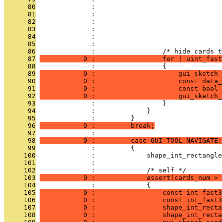
      80
              :                                
      81
              :                                
      82
              :                                
      83
              :                                
      84
              :                                
      85
              : 
      86
              :                 /* hide cards t
      87
           0 :                 for ( uint_fast
      88
              :                 {
      89
           0 :                     gui_sketch
      90
           0 :                     const data_
      91
           0 :                     const bool 
      92
           0 :                     gui_sketch_
      93
              :                 }
      94
              :             }
      95
              :         }
      96
           0 :         break;
      97
              : 
      98
           0 :         case GUI_TOOL_NAVIGATE:
      99
              :         {
     100
              :             shape_int_rectangle
     101
              : 
     102
              :             /* self */
     103
           0 :             assert(cards_num > 
     104
              :             {
     105
           0 :                 const int_fast3
     106
           0 :                 const int_fast3
     107
           0 :                 shape_int_recta
     108
           0 :                 shape_int_recta