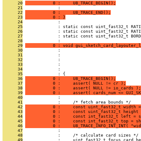
      20
           0 :     U8_TRACE_BEGIN();
      21
              : 
      22
           0 :     U8_TRACE_END();
      23
           0 : }
      24
              : 
      25
              : static const uint_fast32_t RATI
      26
              : static const uint_fast32_t RATI
      27
              : static const uint_fast32_t BORD
      28
              : 
      29
           0 : void gui_sketch_card_layouter_l
      30
              :                                
      31
              :                                
      32
              :                                
      33
              :                                
      34
              :                                
      35
              : {
      36
           0 :     U8_TRACE_BEGIN();
      37
           0 :     assert( NULL != cr );
      38
           0 :     assert( NULL != io_cards );
      39
           0 :     assert( cards_num <= GUI_SK
      40
              : 
      41
              :     /* fetch area bounds */
      42
           0 :     const uint_fast32_t width =
      43
           0 :     const uint_fast32_t height 
      44
           0 :     const int_fast32_t left = s
      45
           0 :     const int_fast32_t top = sh
      46
           0 :     U8_TRACE_INFO_INT_INT( "wid
      47
              : 
      48
              :     /* calculate card sizes */
      49
              :     uint_fast32_t focus_card_he