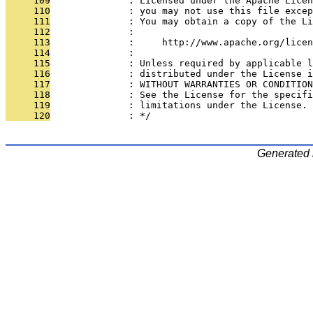
     109
              : Licensed under the Apache Lice
     110
              : you may not use this file excep
     111
              : You may obtain a copy of the Li
     112
              : 
     113
              :     http://www.apache.org/licen
     114
              : 
     115
              : Unless required by applicable l
     116
              : distributed under the License i
     117
              : WITHOUT WARRANTIES OR CONDITION
     118
              : See the License for the specifi
     119
              : limitations under the License.
     120
              : */
Generated 