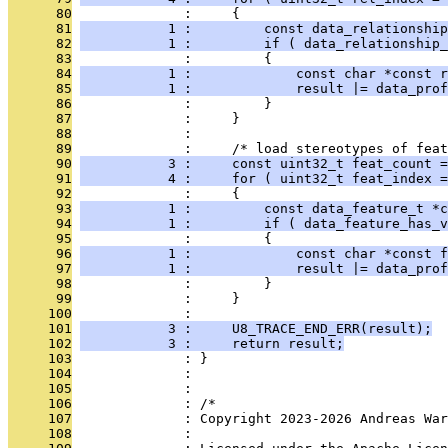
      80
              :     {
      81
           1 :         const data_relationship
      82
           1 :         if ( data_relationship_
      83
              :         {
      84
           1 :             const char *const r
      85
           1 :             result |= data_prof
      86
              :         }
      87
              :     }
      88
              : 
      89
              :     /* load stereotypes of feat
      90
           3 :     const uint32_t feat_count =
      91
           4 :     for ( uint32_t feat_index =
      92
              :     {
      93
           1 :         const data_feature_t *c
      94
           1 :         if ( data_feature_has_v
      95
              :         {
      96
           1 :             const char *const f
      97
           1 :             result |= data_prof
      98
              :         }
      99
              :     }
     100
              : 
     101
           3 :     U8_TRACE_END_ERR(result);
     102
           3 :     return result;
     103
              : }
     104
              : 
     105
              : 
     106
              : /*
     107
              : Copyright 2023-2026 Andreas War
     108
              : 