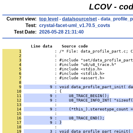
LCOV - cod
Current view:
top level
-
data/source/set
- data_profile_p
Test:
crystal-facet-uml_v1.70.5_covts
Test Date:
2026-05-28 21:31:40
            Line data    Source code
       1
              : /* File: data_profile_part.c; C
       2
              : 
       3
              : #include "set/data_profile_part
       4
              : #include "u8/u8_trace.h"
       5
              : #include <stdio.h>
       6
              : #include <stdlib.h>
       7
              : #include <assert.h>
       8
              : 
       9
           9 : void data_profile_part_init( da
      10
              : {
      11
           9 :     U8_TRACE_BEGIN();
      12
           9 :     U8_TRACE_INFO_INT( "sizeof(
      13
              : 
      14
           9 :     (*this_).stereotype_count =
      15
              : 
      16
           9 :     U8_TRACE_END();
      17
           9 : }
      18
              : 
      19
           3 : void data_profile_part_reinit( 