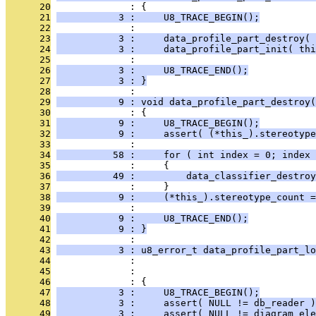
      20
              : {
      21
           3 :     U8_TRACE_BEGIN();
      22
              : 
      23
           3 :     data_profile_part_destroy( 
      24
           3 :     data_profile_part_init( thi
      25
              : 
      26
           3 :     U8_TRACE_END();
      27
           3 : }
      28
              : 
      29
           9 : void data_profile_part_destroy(
      30
              : {
      31
           9 :     U8_TRACE_BEGIN();
      32
           9 :     assert( (*this_).stereotype
      33
              : 
      34
          58 :     for ( int index = 0; index 
      35
              :     {
      36
          49 :         data_classifier_destroy
      37
              :     }
      38
           9 :     (*this_).stereotype_count =
      39
              : 
      40
           9 :     U8_TRACE_END();
      41
           9 : }
      42
              : 
      43
           3 : u8_error_t data_profile_part_lo
      44
              :                                
      45
              :                                
      46
              : {
      47
           3 :     U8_TRACE_BEGIN();
      48
           3 :     assert( NULL != db_reader )
      49
           3 :     assert( NULL != diagram_ele