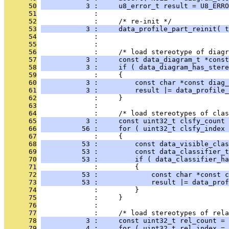
      50
           3 :     u8_error_t result = U8_ERRO
      51
              : 
      52
              :     /* re-init */
      53
           3 :     data_profile_part_reinit( t
      54
              : 
      55
              : 
      56
              :     /* load stereotype of diagr
      57
           3 :     const data_diagram_t *const
      58
           3 :     if ( data_diagram_has_stere
      59
              :     {
      60
           3 :         const char *const diag_
      61
           3 :         result |= data_profile_
      62
              :     }
      63
              : 
      64
              :     /* load stereotypes of clas
      65
           3 :     const uint32_t clsfy_count 
      66
          56 :     for ( uint32_t clsfy_index 
      67
              :     {
      68
          53 :         const data_visible_clas
      69
          53 :         const data_classifier_t
      70
          53 :         if ( data_classifier_ha
      71
              :         {
      72
          53 :             const char *const c
      73
          53 :             result |= data_prof
      74
              :         }
      75
              :     }
      76
              : 
      77
              :     /* load stereotypes of rela
      78
           3 :     const uint32_t rel_count = 
      79
           4 :     for ( uint32_t rel_index = 