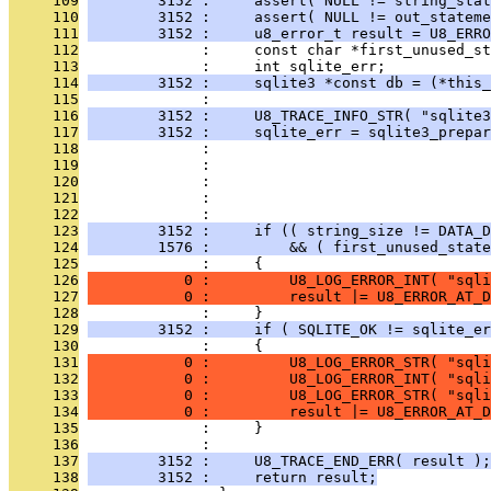
     109
        3152 :     assert( NULL != string_stat
     110
        3152 :     assert( NULL != out_stateme
     111
        3152 :     u8_error_t result = U8_ERRO
     112
              :     const char *first_unused_st
     113
              :     int sqlite_err;
     114
        3152 :     sqlite3 *const db = (*this_
     115
              : 
     116
        3152 :     U8_TRACE_INFO_STR( "sqlite3
     117
        3152 :     sqlite_err = sqlite3_prepar
     118
              :                               
     119
              :                                
     120
              :                                
     121
              :                                
     122
              :                                
     123
        3152 :     if (( string_size != DATA_D
     124
        1576 :         && ( first_unused_state
     125
              :     {
     126
           0 :         U8_LOG_ERROR_INT( "sqli
     127
           0 :         result |= U8_ERROR_AT_D
     128
              :     }
     129
        3152 :     if ( SQLITE_OK != sqlite_er
     130
              :     {
     131
           0 :         U8_LOG_ERROR_STR( "sqli
     132
           0 :         U8_LOG_ERROR_INT( "sql
     133
           0 :         U8_LOG_ERROR_STR( "sqli
     134
           0 :         result |= U8_ERROR_AT_D
     135
              :     }
     136
              : 
     137
        3152 :     U8_TRACE_END_ERR( result );
     138
        3152 :     return result;