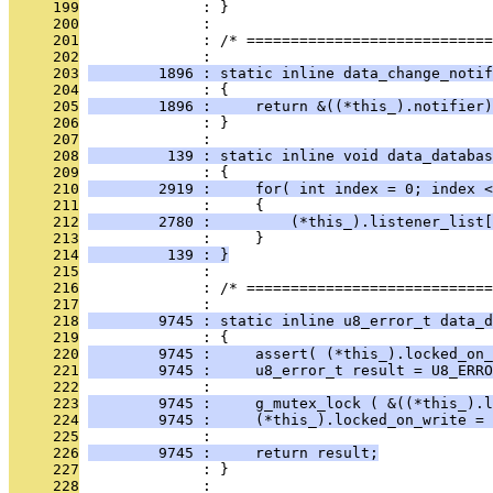
     199
              : }
     200
              : 
     201
              : /* ============================
     202
              : 
     203
        1896 : static inline data_change_notif
     204
              : {
     205
        1896 :     return &((*this_).notifier)
     206
              : }
     207
              : 
     208
         139 : static inline void data_databas
     209
              : {
     210
        2919 :     for( int index = 0; index 
     211
              :     {
     212
        2780 :         (*this_).listener_list[
     213
              :     }
     214
         139 : }
     215
              : 
     216
              : /* ============================
     217
              : 
     218
        9745 : static inline u8_error_t data_d
     219
              : {
     220
        9745 :     assert( (*this_).locked_on_
     221
        9745 :     u8_error_t result = U8_ERRO
     222
              : 
     223
        9745 :     g_mutex_lock ( &((*this_).l
     224
        9745 :     (*this_).locked_on_write = 
     225
              : 
     226
        9745 :     return result;
     227
              : }
     228
              : 