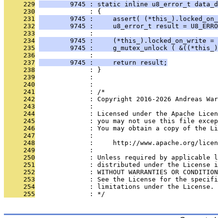
     229
        9745 : static inline u8_error_t data_d
     230
              : {
     231
        9745 :     assert( (*this_).locked_on_
     232
        9745 :     u8_error_t result = U8_ERRO
     233
              : 
     234
        9745 :     (*this_).locked_on_write = 
     235
        9745 :     g_mutex_unlock ( &((*this_)
     236
              : 
     237
        9745 :     return result;
     238
              : }
     239
              : 
     240
              : 
     241
              : /*
     242
              : Copyright 2016-2026 Andreas War
     243
              : 
     244
              : Licensed under the Apache Lice
     245
              : you may not use this file excep
     246
              : You may obtain a copy of the Li
     247
              : 
     248
              :     http://www.apache.org/licen
     249
              : 
     250
              : Unless required by applicable l
     251
              : distributed under the License i
     252
              : WITHOUT WARRANTIES OR CONDITION
     253
              : See the License for the specifi
     254
              : limitations under the License.
     255
              : */