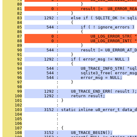
      80
              :         }
      81
           0 :         result |=  U8_ERROR_REA
      82
              :     }
      83
        1292 :     else if ( SQLITE_OK != sqli
      84
              :     {
      85
         544 :         if ( ! ignore_errors )
      86
              :         {
      87
           0 :             U8_LOG_ERROR_STR( "
      88
           0 :             U8_LOG_ERROR_INT( "
      89
              :         }
      90
         544 :         result |= U8_ERROR_AT_D
      91
              :     }
      92
        1292 :     if ( error_msg != NULL )
      93
              :     {
      94
         544 :         U8_TRACE_INFO_STR( "sql
      95
         544 :         sqlite3_free( error_msg
      96
         544 :         error_msg = NULL;
      97
              :     }
      98
              : 
      99
        1292 :     U8_TRACE_END_ERR( result );
     100
        1292 :     return result;
     101
              : }
     102
              : 
     103
        3152 : static inline u8_error_t data_d
     104
              :                                
     105
              :                                
     106
              :                                
     107
              : {
     108
        3152 :     U8_TRACE_BEGIN();