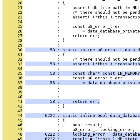
      20
              : {
      21
              :     assert( db_file_path != NUL
      22
              :     /* there should not be pend
      23
              :     assert( (*this_).transactio
      24
              : 
      25
              :     const u8_error_t err
      26
              :         = data_database_private
      27
              :     return err;
      28
              : }
      29
              : 
      30
          58 : static inline u8_error_t data_d
      31
              : {
      32
              :     /* there should not be pend
      33
          58 :     assert( (*this_).transactio
      34
              : 
      35
          58 :     const char* const IN_MEMORY
      36
              :     const u8_error_t err
      37
          58 :         = data_database_private
      38
              :                                
      39
              :                                
      40
              :                                
      41
          58 :     return err;
      42
              : }
      43
              : 
      44
        6222 : static inline bool data_databas
      45
              : {
      46
              :     bool result;
      47
              :     u8_error_t locking_error;
      48
        6222 :     locking_error = data_databa
      49
        6222 :     result = (*this_).db_state 