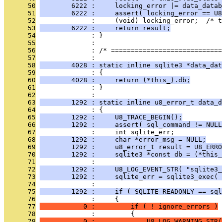
      50
        6222 :     locking_error |= data_datab
      51
        6222 :     assert( locking_error == U8
      52
              :     (void) locking_error;  /* t
      53
        6222 :     return result;
      54
              : }
      55
              : 
      56
              : /* ============================
      57
              : 
      58
        4028 : static inline sqlite3 *data_dat
      59
              : {
      60
        4028 :     return (*this_).db;
      61
              : }
      62
              : 
      63
        1292 : static inline u8_error_t data_d
      64
              : {
      65
        1292 :     U8_TRACE_BEGIN();
      66
        1292 :     assert( sql_command != NULL
      67
              :     int sqlite_err;
      68
        1292 :     char *error_msg = NULL;
      69
        1292 :     u8_error_t result = U8_ERRO
      70
        1292 :     sqlite3 *const db = (*this_
      71
              : 
      72
        1292 :     U8_LOG_EVENT_STR( "sqlite3_
      73
        1292 :     sqlite_err = sqlite3_exec( 
      74
              : 
      75
        1292 :     if ( SQLITE_READONLY == sql
      76
              :     {
      77
           0 :         if ( ! ignore_errors )
      78
              :         {
      79
           0 :             U8_LOG_WARNING_STR(