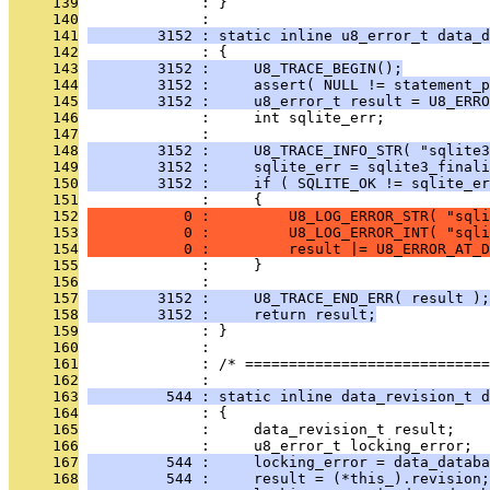
     139
              : }
     140
              : 
     141
        3152 : static inline u8_error_t data_d
     142
              : {
     143
        3152 :     U8_TRACE_BEGIN();
     144
        3152 :     assert( NULL != statement_p
     145
        3152 :     u8_error_t result = U8_ERRO
     146
              :     int sqlite_err;
     147
              : 
     148
        3152 :     U8_TRACE_INFO_STR( "sqlite3
     149
        3152 :     sqlite_err = sqlite3_finali
     150
        3152 :     if ( SQLITE_OK != sqlite_er
     151
              :     {
     152
           0 :         U8_LOG_ERROR_STR( "sqli
     153
           0 :         U8_LOG_ERROR_INT( "sqli
     154
           0 :         result |= U8_ERROR_AT_D
     155
              :     }
     156
              : 
     157
        3152 :     U8_TRACE_END_ERR( result );
     158
        3152 :     return result;
     159
              : }
     160
              : 
     161
              : /* ============================
     162
              : 
     163
         544 : static inline data_revision_t d
     164
              : {
     165
              :     data_revision_t result;
     166
              :     u8_error_t locking_error;
     167
         544 :     locking_error = data_databa
     168
         544 :     result = (*this_).revision;