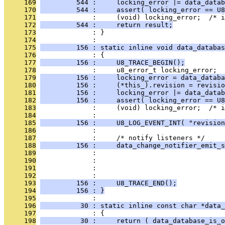
     169
         544 :     locking_error |= data_datab
     170
         544 :     assert( locking_error == U8
     171
              :     (void) locking_error;  /* 
     172
         544 :     return result;
     173
              : }
     174
              : 
     175
         156 : static inline void data_databas
     176
              : {
     177
         156 :     U8_TRACE_BEGIN();
     178
              :     u8_error_t locking_error;
     179
         156 :     locking_error = data_databa
     180
         156 :     (*this_).revision = revisio
     181
         156 :     locking_error |= data_datab
     182
         156 :     assert( locking_error == U8
     183
              :     (void) locking_error;  /* 
     184
              : 
     185
         156 :     U8_LOG_EVENT_INT( "revision
     186
              : 
     187
              :     /* notify listeners */
     188
         156 :     data_change_notifier_emit_s
     189
              :                                
     190
              :                                
     191
              :                               
     192
              :                                
     193
         156 :     U8_TRACE_END();
     194
         156 : }
     195
              : 
     196
          30 : static inline const char *data_
     197
              : {
     198
          30 :     return ( data_database_is_o