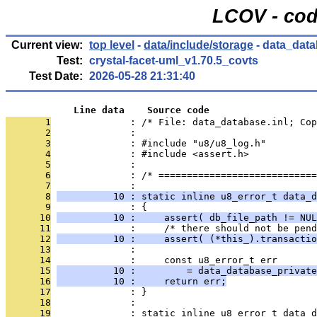
LCOV - cod
Current view:
top level
-
data/include/storage
- data_data
Test:
crystal-facet-uml_v1.70.5_covts
Test Date:
2026-05-28 21:31:40
            Line data    Source code
       1
              : /* File: data_database.inl; Co
       2
              : 
       3
              : #include "u8/u8_log.h"
       4
              : #include <assert.h>
       5
              : 
       6
              : /* ============================
       7
              : 
       8
          10 : static inline u8_error_t data_d
       9
              : {
      10
          10 :     assert( db_file_path != NUL
      11
              :     /* there should not be pend
      12
          10 :     assert( (*this_).transactio
      13
              : 
      14
              :     const u8_error_t err
      15
          10 :         = data_database_private
      16
          10 :     return err;
      17
              : }
      18
              : 
      19
              : static inline u8_error_t data_d