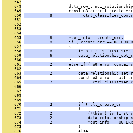
     647
              : 
     648
              :     data_row_t new_relationship
     649
              :     const u8_error_t create_err
     650
           8 :         = ctrl_classifier_contr
     651
              :                                
     652
              :                                
     653
              :                                
     654
              :                                
     655
           8 :     *out_info = create_err;
     656
           8 :     if ( create_err == U8_ERROR
     657
              :     {
     658
           6 :         (*this_).is_first_step
     659
           6 :         data_relationship_set_r
     660
              :     }
     661
           2 :     else if ( u8_error_contains
     662
              :     {
     663
           2 :         data_relationship_set_r
     664
              :         const u8_error_t alt_cr
     665
           2 :             = ctrl_classifier_c
     666
              :                                
     667
              :                                
     668
              :                                
     669
              :                                
     670
           2 :         if ( alt_create_err == 
     671
              :         {
     672
           2 :             (*this_).is_first_s
     673
           2 :             data_relationship_s
     674
           2 :             *out_info |= U8_ERR
     675
              :         }
     676
              :         else