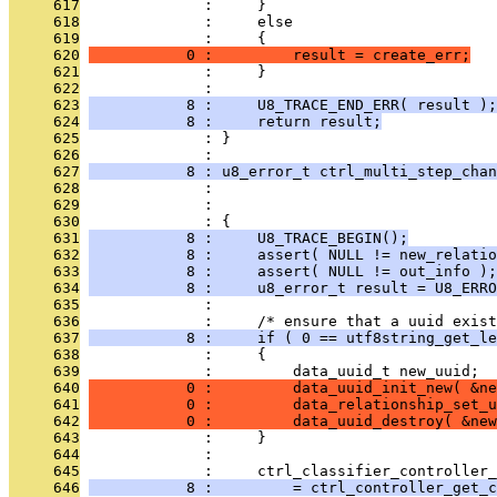
     617
              :     }
     618
              :     else
     619
              :     {
     620
           0 :         result = create_err;
     621
              :     }
     622
              : 
     623
           8 :     U8_TRACE_END_ERR( result );
     624
           8 :     return result;
     625
              : }
     626
              : 
     627
           8 : u8_error_t ctrl_multi_step_chan
     628
              :                                
     629
              :                                
     630
              : {
     631
           8 :     U8_TRACE_BEGIN();
     632
           8 :     assert( NULL != new_relatio
     633
           8 :     assert( NULL != out_info );
     634
           8 :     u8_error_t result = U8_ERRO
     635
              : 
     636
              :     /* ensure that a uuid exist
     637
           8 :     if ( 0 == utf8string_get_le
     638
              :     {
     639
              :         data_uuid_t new_uuid;
     640
           0 :         data_uuid_init_new( &ne
     641
           0 :         data_relationship_set_u
     642
           0 :         data_uuid_destroy( &new
     643
              :     }
     644
              : 
     645
              :     ctrl_classifier_controller_
     646
           8 :         = ctrl_controller_get_c