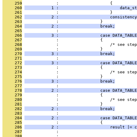
     259
              :                     {
     260
           1 :                         data_st
     261
              :                     }
     262
           2 :                     consistency
     263
              :                 }
     264
           2 :                 break;
     265
              : 
     266
           3 :                 case DATA_TABLE
     267
              :                 {
     268
              :                     /* see step
     269
              :                 }
     270
           3 :                 break;
     271
              : 
     272
           3 :                 case DATA_TABLE
     273
              :                 {
     274
              :                     /* see step
     275
              :                 }
     276
           3 :                 break;
     277
              : 
     278
           2 :                 case DATA_TABLE
     279
              :                 {
     280
              :                     /* see step
     281
              :                 }
     282
           2 :                 break;
     283
              : 
     284
           2 :                 case DATA_TABLE
     285
              :                 {
     286
           2 :                     result |= c
     287
              :                                
     288
              :                                