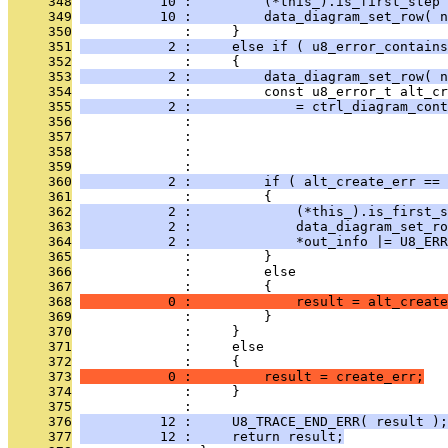
     348
          10 :         (*this_).is_first_step
     349
          10 :         data_diagram_set_row( n
     350
              :     }
     351
           2 :     else if ( u8_error_contains
     352
              :     {
     353
           2 :         data_diagram_set_row( n
     354
              :         const u8_error_t alt_cr
     355
           2 :             = ctrl_diagram_cont
     356
              :                               
     357
              :                                
     358
              :                                
     359
              :                               
     360
           2 :         if ( alt_create_err == 
     361
              :         {
     362
           2 :             (*this_).is_first_s
     363
           2 :             data_diagram_set_ro
     364
           2 :             *out_info |= U8_ERR
     365
              :         }
     366
              :         else
     367
              :         {
     368
           0 :             result = alt_create
     369
              :         }
     370
              :     }
     371
              :     else
     372
              :     {
     373
           0 :         result = create_err;
     374
              :     }
     375
              : 
     376
          12 :     U8_TRACE_END_ERR( result );
     377
          12 :     return result;