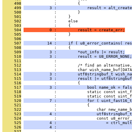
     498
              :         {
     499
           3 :             result = alt_create
     500
              :         }
     501
              :     }
     502
              :     else
     503
              :     {
     504
           0 :         result = create_err;
     505
              :     }
     506
              : 
     507
          14 :     if ( u8_error_contains( res
     508
              :     {
     509
           3 :         *out_info |= result;
     510
           3 :         result = U8_ERROR_NONE;
     511
              : 
     512
              :         /* find an alternative,
     513
              :         char wish_name_buf[DATA
     514
           3 :         utf8stringbuf_t wish_na
     515
           3 :         result |= utf8stringbuf
     516
              :         {
     517
           3 :             bool name_ok = fals
     518
              :             static const uint_
     519
              :             static const uint_
     520
           7 :             for ( uint_fast16_t
     521
              :             {
     522
              :                 char new_name_b
     523
           4 :                 utf8stringbuf_t
     524
              :                 const u8_error_
     525
           4 :                     = ctrl_mult
     526
           4 :                                
     527
              :                                