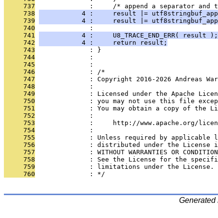
     737
              :     /* append a separator and t
     738
           4 :     result |= utf8stringbuf_app
     739
           4 :     result |= utf8stringbuf_app
     740
              : 
     741
           4 :     U8_TRACE_END_ERR( result );
     742
           4 :     return result;
     743
              : }
     744
              : 
     745
              : 
     746
              : /*
     747
              : Copyright 2016-2026 Andreas War
     748
              : 
     749
              : Licensed under the Apache Lice
     750
              : you may not use this file excep
     751
              : You may obtain a copy of the Li
     752
              : 
     753
              :     http://www.apache.org/licen
     754
              : 
     755
              : Unless required by applicable l
     756
              : distributed under the License i
     757
              : WITHOUT WARRANTIES OR CONDITION
     758
              : See the License for the specifi
     759
              : limitations under the License.
     760
              : */
Generated 