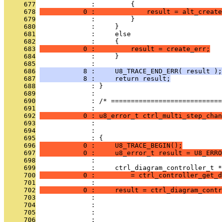
     677
              :         {
     678
           0 :             result = alt_create
     679
              :         }
     680
              :     }
     681
              :     else
     682
              :     {
     683
           0 :         result = create_err;
     684
              :     }
     685
              : 
     686
           8 :     U8_TRACE_END_ERR( result );
     687
           8 :     return result;
     688
              : }
     689
              : 
     690
              : /* ============================
     691
              : 
     692
           0 : u8_error_t ctrl_multi_step_chan
     693
              :                                
     694
              :                                
     695
              : {
     696
           0 :     U8_TRACE_BEGIN();
     697
           0 :     u8_error_t result = U8_ERRO
     698
              : 
     699
              :     ctrl_diagram_controller_t *
     700
           0 :         = ctrl_controller_get_d
     701
              : 
     702
           0 :     result = ctrl_diagram_contr
     703
              :                                
     704
              :                                
     705
              :                                
     706
              :                               