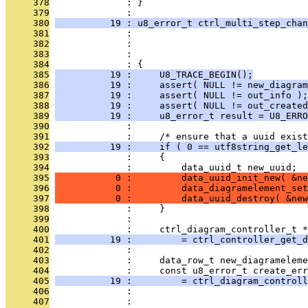
     378
              : }
     379
              : 
     380
          19 : u8_error_t ctrl_multi_step_chan
     381
              :                                
     382
              :                                
     383
              :                                
     384
              : {
     385
          19 :     U8_TRACE_BEGIN();
     386
          19 :     assert( NULL != new_diagram
     387
          19 :     assert( NULL != out_info );
     388
          19 :     assert( NULL != out_created
     389
          19 :     u8_error_t result = U8_ERRO
     390
              : 
     391
              :     /* ensure that a uuid exist
     392
          19 :     if ( 0 == utf8string_get_le
     393
              :     {
     394
              :         data_uuid_t new_uuid;
     395
           0 :         data_uuid_init_new( &ne
     396
           0 :         data_diagramelement_set
     397
           0 :         data_uuid_destroy( &new
     398
              :     }
     399
              : 
     400
              :     ctrl_diagram_controller_t *
     401
          19 :         = ctrl_controller_get_d
     402
              : 
     403
              :     data_row_t new_diagrameleme
     404
              :     const u8_error_t create_err
     405
          19 :         = ctrl_diagram_controll
     406
              :                                
     407
              :                                