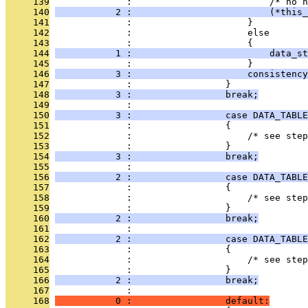
     139
              :                         /* no n
     140
           2 :                         (*this_
     141
              :                     }
     142
              :                     else
     143
              :                     {
     144
           1 :                         data_st
     145
              :                     }
     146
           3 :                     consistency
     147
              :                 }
     148
           3 :                 break;
     149
              : 
     150
           3 :                 case DATA_TABLE
     151
              :                 {
     152
              :                     /* see step
     153
              :                 }
     154
           3 :                 break;
     155
              : 
     156
           2 :                 case DATA_TABLE
     157
              :                 {
     158
              :                     /* see step
     159
              :                 }
     160
           2 :                 break;
     161
              : 
     162
           2 :                 case DATA_TABLE
     163
              :                 {
     164
              :                     /* see step
     165
              :                 }
     166
           2 :                 break;
     167
              : 
     168
           0 :                 default: