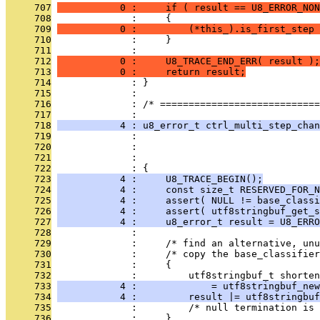
     707
           0 :     if ( result == U8_ERROR_NON
     708
              :     {
     709
           0 :         (*this_).is_first_step
     710
              :     }
     711
              : 
     712
           0 :     U8_TRACE_END_ERR( result );
     713
           0 :     return result;
     714
              : }
     715
              : 
     716
              : /* ============================
     717
              : 
     718
           4 : u8_error_t ctrl_multi_step_chan
     719
              :                                
     720
              :                                
     721
              :                                
     722
              : {
     723
           4 :     U8_TRACE_BEGIN();
     724
           4 :     const size_t RESERVED_FOR_N
     725
           4 :     assert( NULL != base_classi
     726
           4 :     assert( utf8stringbuf_get_s
     727
           4 :     u8_error_t result = U8_ERRO
     728
              : 
     729
              :     /* find an alternative, unu
     730
              :     /* copy the base_classifie
     731
              :     {
     732
              :         utf8stringbuf_t shorten
     733
           4 :             = utf8stringbuf_new
     734
           4 :         result |= utf8stringbuf
     735
              :         /* null termination is 
     736
              :     }