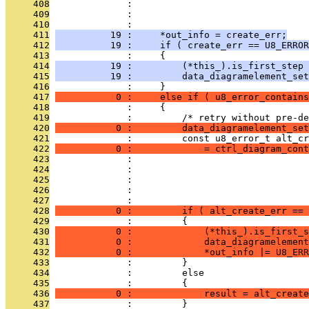
     408
              :                                
     409
              :                                
     410
              :                                
     411
          19 :     *out_info = create_err;
     412
          19 :     if ( create_err == U8_ERROR
     413
              :     {
     414
          19 :         (*this_).is_first_step
     415
          19 :         data_diagramelement_set
     416
              :     }
     417
           0 :     else if ( u8_error_contains
     418
              :     {
     419
              :         /* retry without pre-de
     420
           0 :         data_diagramelement_set
     421
              :         const u8_error_t alt_cr
     422
           0 :             = ctrl_diagram_cont
     423
              :                                
     424
              :                                
     425
              :                                
     426
              :                                
     427
              :                                
     428
           0 :         if ( alt_create_err == 
     429
              :         {
     430
           0 :             (*this_).is_first_s
     431
           0 :             data_diagramelement
     432
           0 :             *out_info |= U8_ERR
     433
              :         }
     434
              :         else
     435
              :         {
     436
           0 :             result = alt_create
     437
              :         }