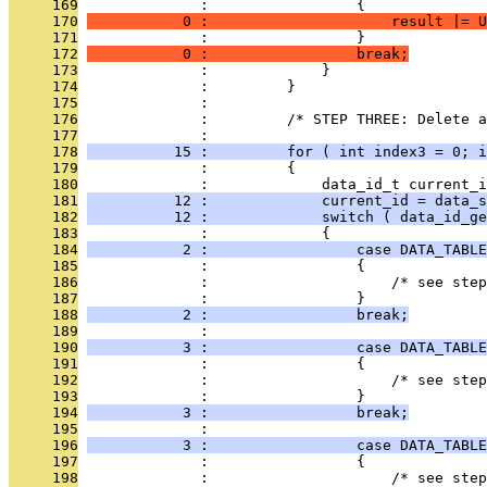
     169
              :                 {
     170
           0 :                     result |= U
     171
              :                 }
     172
           0 :                 break;
     173
              :             }
     174
              :         }
     175
              : 
     176
              :         /* STEP THREE: Delete a
     177
              : 
     178
          15 :         for ( int index3 = 0; i
     179
              :         {
     180
              :             data_id_t current_i
     181
          12 :             current_id = data_s
     182
          12 :             switch ( data_id_ge
     183
              :             {
     184
           2 :                 case DATA_TABLE
     185
              :                 {
     186
              :                     /* see step
     187
              :                 }
     188
           2 :                 break;
     189
              : 
     190
           3 :                 case DATA_TABLE
     191
              :                 {
     192
              :                     /* see step
     193
              :                 }
     194
           3 :                 break;
     195
              : 
     196
           3 :                 case DATA_TABLE
     197
              :                 {
     198
              :                     /* see step