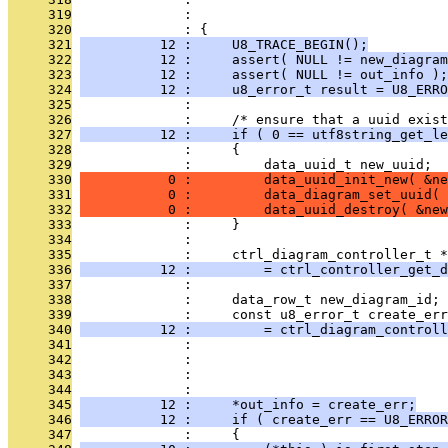
     319
              :                                
     320
              : {
     321
          12 :     U8_TRACE_BEGIN();
     322
          12 :     assert( NULL != new_diagram
     323
          12 :     assert( NULL != out_info );
     324
          12 :     u8_error_t result = U8_ERRO
     325
              : 
     326
              :     /* ensure that a uuid exist
     327
          12 :     if ( 0 == utf8string_get_le
     328
              :     {
     329
              :         data_uuid_t new_uuid;
     330
           0 :         data_uuid_init_new( &ne
     331
           0 :         data_diagram_set_uuid( 
     332
           0 :         data_uuid_destroy( &new
     333
              :     }
     334
              : 
     335
              :     ctrl_diagram_controller_t *
     336
          12 :         = ctrl_controller_get_d
     337
              : 
     338
              :     data_row_t new_diagram_id;
     339
              :     const u8_error_t create_err
     340
          12 :         = ctrl_diagram_controll
     341
              :                                
     342
              :                               
     343
              :                                
     344
              :                                
     345
          12 :     *out_info = create_err;
     346
          12 :     if ( create_err == U8_ERROR
     347
              :     {