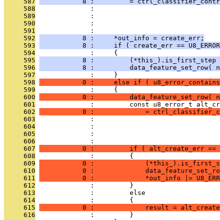
     587
           8 :         = ctrl_classifier_contr
     588
              :                                
     589
              :                                
     590
              :                                
     591
              :                                
     592
           8 :     *out_info = create_err;
     593
           8 :     if ( create_err == U8_ERROR
     594
              :     {
     595
           8 :         (*this_).is_first_step
     596
           8 :         data_feature_set_row( n
     597
              :     }
     598
           0 :     else if ( u8_error_contains
     599
              :     {
     600
           0 :         data_feature_set_row( n
     601
              :         const u8_error_t alt_cr
     602
           0 :             = ctrl_classifier_c
     603
              :                                
     604
              :                                
     605
              :                                
     606
              :                                
     607
           0 :         if ( alt_create_err == 
     608
              :         {
     609
           0 :             (*this_).is_first_s
     610
           0 :             data_feature_set_ro
     611
           0 :             *out_info |= U8_ERR
     612
              :         }
     613
              :         else
     614
              :         {
     615
           0 :             result = alt_create
     616
              :         }