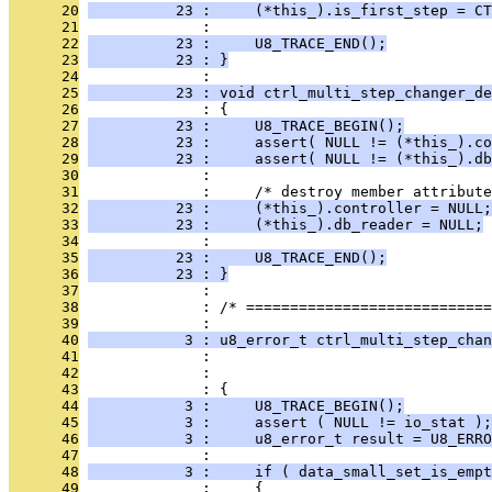
      20
          23 :     (*this_).is_first_step = CT
      21
              : 
      22
          23 :     U8_TRACE_END();
      23
          23 : }
      24
              : 
      25
          23 : void ctrl_multi_step_changer_de
      26
              : {
      27
          23 :     U8_TRACE_BEGIN();
      28
          23 :     assert( NULL != (*this_).co
      29
          23 :     assert( NULL != (*this_).db
      30
              : 
      31
              :     /* destroy member attribute
      32
          23 :     (*this_).controller = NULL;
      33
          23 :     (*this_).db_reader = NULL;
      34
              : 
      35
          23 :     U8_TRACE_END();
      36
          23 : }
      37
              : 
      38
              : /* ============================
      39
              : 
      40
           3 : u8_error_t ctrl_multi_step_chan
      41
              :                                
      42
              :                                
      43
              : {
      44
           3 :     U8_TRACE_BEGIN();
      45
           3 :     assert ( NULL != io_stat );
      46
           3 :     u8_error_t result = U8_ERRO
      47
              : 
      48
           3 :     if ( data_small_set_is_empt
      49
              :     {