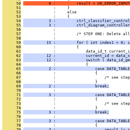
      50
           0 :         result = U8_ERROR_INPUT
      51
              :     }
      52
              :     else
      53
              :     {
      54
           3 :         ctrl_classifier_control
      55
           3 :         ctrl_diagram_controller
      56
              : 
      57
              :         /* STEP ONE: Delete all
      58
              : 
      59
          15 :         for ( int index1 = 0; i
      60
              :         {
      61
              :             data_id_t current_i
      62
          12 :             current_id = data_s
      63
          12 :             switch ( data_id_ge
      64
              :             {
      65
           2 :                 case DATA_TABLE
      66
              :                 {
      67
              :                     /* see step
      68
              :                 }
      69
           2 :                 break;
      70
              : 
      71
           3 :                 case DATA_TABLE
      72
              :                 {
      73
              :                     /* see step
      74
              :                 }
      75
           3 :                 break;
      76
              : 
      77
           3 :                 case DATA_TABLE
      78
              :                 {
      79
           3 :                     result |= c