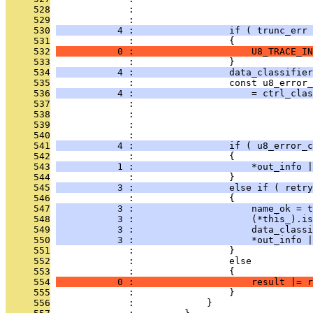
     528
              :                                
     529
              :                                
     530
           4 :                 if ( trunc_err 
     531
              :                 {
     532
           0 :                     U8_TRACE_IN
     533
              :                 }
     534
           4 :                 data_classifier
     535
              :                 const u8_error_
     536
           4 :                     = ctrl_clas
     537
              :                                
     538
              :                                
     539
              :                                
     540
              :                                
     541
           4 :                 if ( u8_error_c
     542
              :                 {
     543
           1 :                     *out_info |
     544
              :                 }
     545
           3 :                 else if ( retry
     546
              :                 {
     547
           3 :                     name_ok = t
     548
           3 :                     (*this_).is
     549
           3 :                     data_classi
     550
           3 :                     *out_info |
     551
              :                 }
     552
              :                 else
     553
              :                 {
     554
           0 :                     result |= r
     555
              :                 }
     556
              :             }