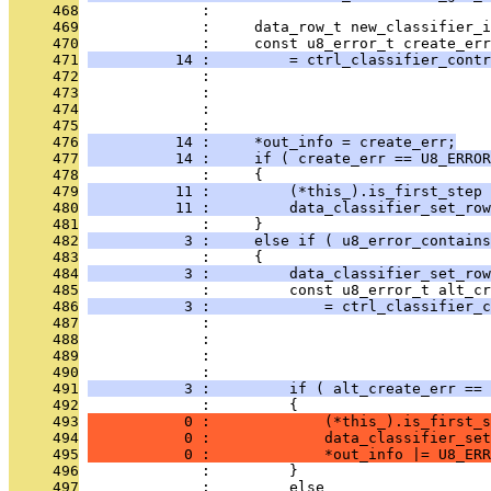
     468
              : 
     469
              :     data_row_t new_classifier_i
     470
              :     const u8_error_t create_err
     471
          14 :         = ctrl_classifier_contr
     472
              :                                
     473
              :                                
     474
              :                                
     475
              :                                
     476
          14 :     *out_info = create_err;
     477
          14 :     if ( create_err == U8_ERROR
     478
              :     {
     479
          11 :         (*this_).is_first_step
     480
          11 :         data_classifier_set_row
     481
              :     }
     482
           3 :     else if ( u8_error_contains
     483
              :     {
     484
           3 :         data_classifier_set_row
     485
              :         const u8_error_t alt_cr
     486
           3 :             = ctrl_classifier_c
     487
              :                                
     488
              :                                
     489
              :                                
     490
              :                                
     491
           3 :         if ( alt_create_err == 
     492
              :         {
     493
           0 :             (*this_).is_first_s
     494
           0 :             data_classifier_set
     495
           0 :             *out_info |= U8_ERR
     496
              :         }
     497
              :         else