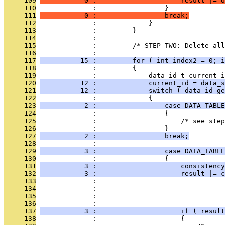
     109
           0 :                     result |= U
     110
              :                 }
     111
           0 :                 break;
     112
              :             }
     113
              :         }
     114
              : 
     115
              :         /* STEP TWO: Delete all
     116
              : 
     117
          15 :         for ( int index2 = 0; i
     118
              :         {
     119
              :             data_id_t current_i
     120
          12 :             current_id = data_s
     121
          12 :             switch ( data_id_ge
     122
              :             {
     123
           2 :                 case DATA_TABLE
     124
              :                 {
     125
              :                     /* see step
     126
              :                 }
     127
           2 :                 break;
     128
              : 
     129
           3 :                 case DATA_TABLE
     130
              :                 {
     131
           3 :                     consistency
     132
           3 :                     result |= c
     133
              :                                
     134
              :                                
     135
              :                                
     136
              :                               
     137
           3 :                     if ( result
     138
              :                     {