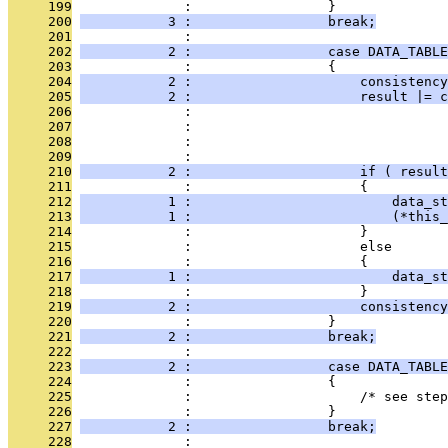
     199
              :                 }
     200
           3 :                 break;
     201
              : 
     202
           2 :                 case DATA_TABLE
     203
              :                 {
     204
           2 :                     consistency
     205
           2 :                     result |= c
     206
              :                                
     207
              :                                
     208
              :                                
     209
              :                                
     210
           2 :                     if ( result
     211
              :                     {
     212
           1 :                         data_st
     213
           1 :                         (*this_
     214
              :                     }
     215
              :                     else
     216
              :                     {
     217
           1 :                         data_st
     218
              :                     }
     219
           2 :                     consistenc
     220
              :                 }
     221
           2 :                 break;
     222
              : 
     223
           2 :                 case DATA_TABLE
     224
              :                 {
     225
              :                     /* see step
     226
              :                 }
     227
           2 :                 break;
     228
              : 