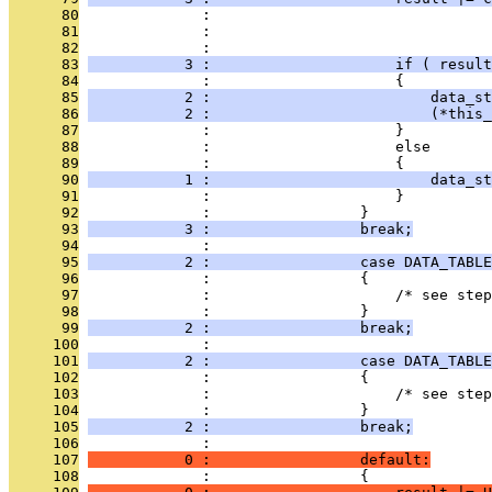
      80
              :                                
      81
              :                                
      82
              :                                
      83
           3 :                     if ( result
      84
              :                     {
      85
           2 :                         data_st
      86
           2 :                         (*this_
      87
              :                     }
      88
              :                     else
      89
              :                     {
      90
           1 :                         data_st
      91
              :                     }
      92
              :                 }
      93
           3 :                 break;
      94
              : 
      95
           2 :                 case DATA_TABLE
      96
              :                 {
      97
              :                     /* see step
      98
              :                 }
      99
           2 :                 break;
     100
              : 
     101
           2 :                 case DATA_TABLE
     102
              :                 {
     103
              :                     /* see step
     104
              :                 }
     105
           2 :                 break;
     106
              : 
     107
           0 :                 default:
     108
              :                 {