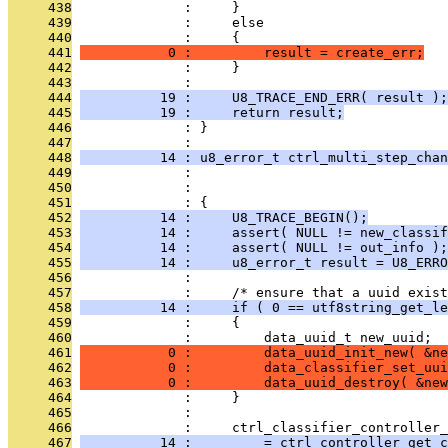
     438
              :     }
     439
              :     else
     440
              :     {
     441
           0 :         result = create_err;
     442
              :     }
     443
              : 
     444
          19 :     U8_TRACE_END_ERR( result );
     445
          19 :     return result;
     446
              : }
     447
              : 
     448
          14 : u8_error_t ctrl_multi_step_chan
     449
              :                                
     450
              :                                
     451
              : {
     452
          14 :     U8_TRACE_BEGIN();
     453
          14 :     assert( NULL != new_classif
     454
          14 :     assert( NULL != out_info );
     455
          14 :     u8_error_t result = U8_ERRO
     456
              : 
     457
              :     /* ensure that a uuid exist
     458
          14 :     if ( 0 == utf8string_get_le
     459
              :     {
     460
              :         data_uuid_t new_uuid;
     461
           0 :         data_uuid_init_new( &ne
     462
           0 :         data_classifier_set_uui
     463
           0 :         data_uuid_destroy( &new
     464
              :     }
     465
              : 
     466
              :     ctrl_classifier_controller_
     467
          14 :         = ctrl_controller_get_c