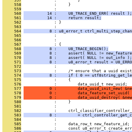
     557
              :         }
     558
              :     }
     559
              : 
     560
          14 :     U8_TRACE_END_ERR( result );
     561
          14 :     return result;
     562
              : }
     563
              : 
     564
           8 : u8_error_t ctrl_multi_step_chan
     565
              :                                
     566
              :                                
     567
              : {
     568
           8 :     U8_TRACE_BEGIN();
     569
           8 :     assert( NULL != new_feature
     570
           8 :     assert( NULL != out_info );
     571
           8 :     u8_error_t result = U8_ERRO
     572
              : 
     573
              :     /* ensure that a uuid exist
     574
           8 :     if ( 0 == utf8string_get_le
     575
              :     {
     576
              :         data_uuid_t new_uuid;
     577
           0 :         data_uuid_init_new( &ne
     578
           0 :         data_feature_set_uuid( 
     579
           0 :         data_uuid_destroy( &new
     580
              :     }
     581
              : 
     582
              :     ctrl_classifier_controller_
     583
           8 :         = ctrl_controller_get_c
     584
              : 
     585
              :     data_row_t new_feature_id;
     586
              :     const u8_error_t create_err