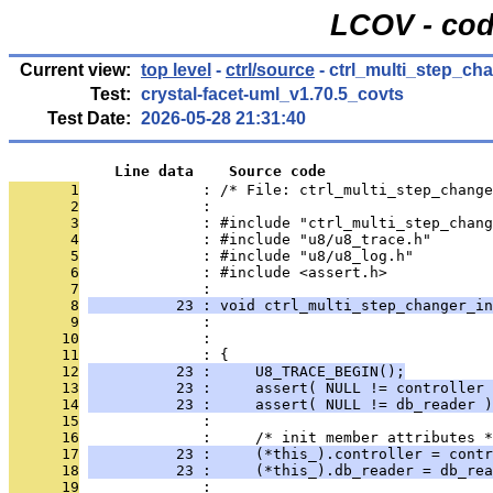
LCOV - cod
Current view:
top level
-
ctrl/source
- ctrl_multi_step_ch
Test:
crystal-facet-uml_v1.70.5_covts
Test Date:
2026-05-28 21:31:40
            Line data    Source code
       1
              : /* File: ctrl_multi_step_change
       2
              : 
       3
              : #include "ctrl_multi_step_chang
       4
              : #include "u8/u8_trace.h"
       5
              : #include "u8/u8_log.h"
       6
              : #include <assert.h>
       7
              : 
       8
          23 : void ctrl_multi_step_changer_in
       9
              :                               
      10
              :                                
      11
              : {
      12
          23 :     U8_TRACE_BEGIN();
      13
          23 :     assert( NULL != controller 
      14
          23 :     assert( NULL != db_reader )
      15
              : 
      16
              :     /* init member attributes *
      17
          23 :     (*this_).controller = contr
      18
          23 :     (*this_).db_reader = db_rea
      19
              : 