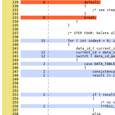
     229
           0 :                 default:
     230
              :                 {
     231
              :                     /* see step
     232
              :                 }
     233
           0 :                 break;
     234
              :             }
     235
              :         }
     236
              : 
     237
              :         /* STEP FOUR: Delete al
     238
              : 
     239
          15 :         for ( int index4 = 0; i
     240
              :         {
     241
              :             data_id_t current_i
     242
          12 :             current_id = data_s
     243
          12 :             switch ( data_id_ge
     244
              :             {
     245
           2 :                 case DATA_TABLE
     246
              :                 {
     247
           2 :                     consistency
     248
           2 :                     result |= c
     249
              :                                
     250
              :                                
     251
              :                                
     252
              :                                
     253
           2 :                     if ( result
     254
              :                     {
     255
              :                         /* no n
     256
           1 :                         (*this_
     257
              :                     }
     258
              :                     else