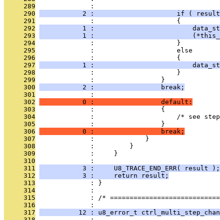
     289
              :                                
     290
           2 :                     if ( result
     291
              :                     {
     292
           1 :                         data_st
     293
           1 :                         (*this_
     294
              :                     }
     295
              :                     else
     296
              :                     {
     297
           1 :                         data_st
     298
              :                     }
     299
              :                 }
     300
           2 :                 break;
     301
              : 
     302
           0 :                 default:
     303
              :                 {
     304
              :                     /* see step
     305
              :                 }
     306
           0 :                 break;
     307
              :             }
     308
              :         }
     309
              :     }
     310
              : 
     311
           3 :     U8_TRACE_END_ERR( result );
     312
           3 :     return result;
     313
              : }
     314
              : 
     315
              : /* ============================
     316
              : 
     317
          12 : u8_error_t ctrl_multi_step_chan
     318
              :                                