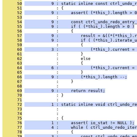
      50
           9 : static inline const ctrl_undo_r
      51
              : {
      52
           9 :     assert( (*this_).length > 0
      53
              : 
      54
           9 :     const ctrl_undo_redo_entry_
      55
           9 :     if ( (*this_).length > 0 )
      56
              :     {
      57
           9 :         result = &((*(*this_).r
      58
           9 :         if ( (*this_).iterate_u
      59
              :         {
      60
           3 :             (*this_).current = 
      61
              :         }
      62
              :         else
      63
              :         {
      64
           6 :             (*this_).current = 
      65
              :         }
      66
           9 :         (*this_).length --;
      67
              :     }
      68
              : 
      69
           9 :     return result;
      70
              : }
      71
              : 
      72
           1 : static inline void ctrl_undo_re
      73
              :                                
      74
              :                                
      75
              : {
      76
           1 :     assert( io_stat != NULL );
      77
           4 :     while ( ctrl_undo_redo_iter
      78
              :     {
      79
           3 :         const ctrl_undo_redo_en