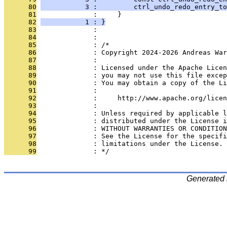
      80
           3 :         ctrl_undo_redo_entry_to
      81
              :     }
      82
           1 : }
      83
              : 
      84
              : 
      85
              : /*
      86
              : Copyright 2024-2026 Andreas War
      87
              : 
      88
              : Licensed under the Apache Lice
      89
              : you may not use this file excep
      90
              : You may obtain a copy of the Li
      91
              : 
      92
              :     http://www.apache.org/licen
      93
              : 
      94
              : Unless required by applicable l
      95
              : distributed under the License i
      96
              : WITHOUT WARRANTIES OR CONDITION
      97
              : See the License for the specifi
      98
              : limitations under the License.
      99
              : */
Generated 