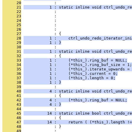
      20
              : 
      21
           1 : static inline void ctrl_undo_re
      22
              :                                
      23
              :                                
      24
              :                               
      25
              :                                
      26
              :                                
      27
              : {
      28
           1 :     ctrl_undo_redo_iterator_ini
      29
           1 : }
      30
              : 
      31
           1 : static inline void ctrl_undo_re
      32
              : {
      33
           1 :     (*this_).ring_buf = NULL;
      34
           1 :     (*this_).ring_buf_size = 1;
      35
           1 :     (*this_).iterate_upwards = 
      36
           1 :     (*this_).current = 0;
      37
           1 :     (*this_).length = 0;
      38
           1 : }
      39
              : 
      40
           4 : static inline void ctrl_undo_re
      41
              : {
      42
           4 :     (*this_).ring_buf = NULL;
      43
           4 : }
      44
              : 
      45
          14 : static inline bool ctrl_undo_re
      46
              : {
      47
          14 :     return ( (*this_).length !=
      48
              : }
      49
              : 