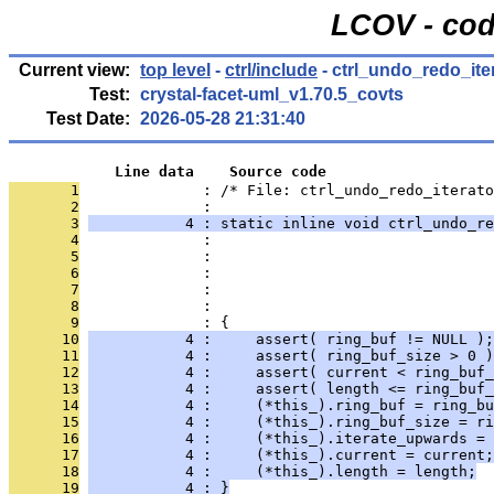
LCOV - cod
Current view:
top level
-
ctrl/include
- ctrl_undo_redo_iter
Test:
crystal-facet-uml_v1.70.5_covts
Test Date:
2026-05-28 21:31:40
            Line data    Source code
       1
              : /* File: ctrl_undo_redo_iterat
       2
              : 
       3
           4 : static inline void ctrl_undo_re
       4
              :                                
       5
              :                               
       6
              :                                
       7
              :                                
       8
              :                                
       9
              : {
      10
           4 :     assert( ring_buf != NULL );
      11
           4 :     assert( ring_buf_size > 0 )
      12
           4 :     assert( current < ring_buf_
      13
           4 :     assert( length <= ring_buf_
      14
           4 :     (*this_).ring_buf = ring_bu
      15
           4 :     (*this_).ring_buf_size = ri
      16
           4 :     (*this_).iterate_upwards = 
      17
           4 :     (*this_).current = current;
      18
           4 :     (*this_).length = length;
      19
           4 : }